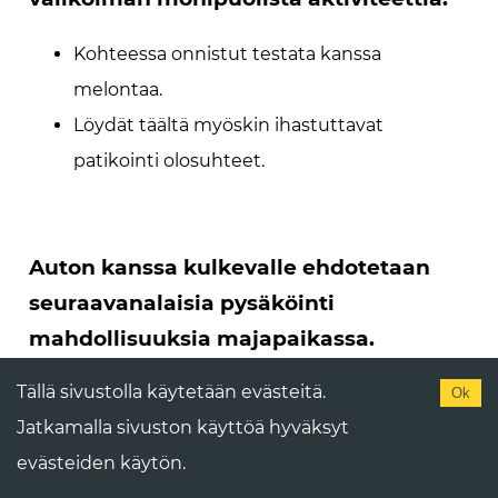
Kohteessa onnistut testata kanssa
melontaa.
Löydät täältä myöskin ihastuttavat
patikointi olosuhteet.
Auton kanssa kulkevalle ehdotetaan
seuraavanalaisia pysäköinti
mahdollisuuksia majapaikassa.
Tällä sivustolla käytetään evästeitä.
Ok
Käytettävissä on esteetön pysäköinti.
Jatkamalla sivuston käyttöä hyväksyt
Majotuskohteen lähiseudulla on
evästeiden käytön.
kadunvarsipysäköinti.