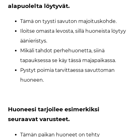
alapuolelta löytyvät.
Tämä on tyysti savuton majoituskohde.
Iloitse omasta levosta, sillä huoneista löytyy
äänieristys.
Mikäli tahdot perhehuonetta, siinä
tapauksessa se käy tässä majapaikassa.
Pystyt poimia tarvittaessa savuttoman
huoneen.
Huoneesi tarjoilee esimerkiksi
seuraavat varusteet.
Tämän paikan huoneet on tehty