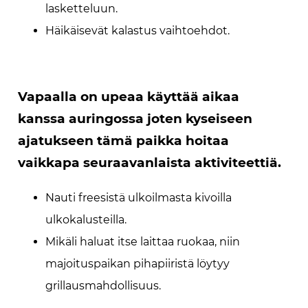
lasketteluun.
Häikäisevät kalastus vaihtoehdot.
Vapaalla on upeaa käyttää aikaa
kanssa auringossa joten kyseiseen
ajatukseen tämä paikka hoitaa
vaikkapa seuraavanlaista aktiviteettiä.
Nauti freesistä ulkoilmasta kivoilla
ulkokalusteilla.
Mikäli haluat itse laittaa ruokaa, niin
majoituspaikan pihapiiristä löytyy
grillausmahdollisuus.