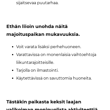
sijaitsevaa puutarhaa.
Ethän liioin unohda näitä
majoituspaikan mukavuuksia.
Voit varata lisäksi perhehuoneen.
Varattavissa on monenlaisia vaihtoehtoja
liikuntarajoitteisille.
Tarjolla on ilmastointi.
Käytettävissä on savuttomia huoneita.
Tästäkin paikasta keksit laajan
valikoiman monipuolista aktiviteettiä.