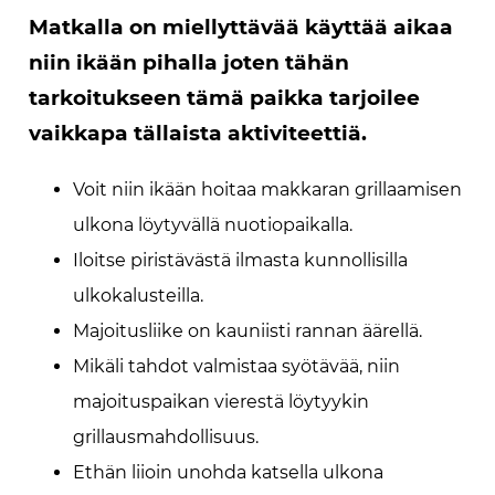
Matkalla on miellyttävää käyttää aikaa
niin ikään pihalla joten tähän
tarkoitukseen tämä paikka tarjoilee
vaikkapa tällaista aktiviteettiä.
Voit niin ikään hoitaa makkaran grillaamisen
ulkona löytyvällä nuotiopaikalla.
Iloitse piristävästä ilmasta kunnollisilla
ulkokalusteilla.
Majoitusliike on kauniisti rannan äärellä.
Mikäli tahdot valmistaa syötävää, niin
majoituspaikan vierestä löytyykin
grillausmahdollisuus.
Ethän liioin unohda katsella ulkona