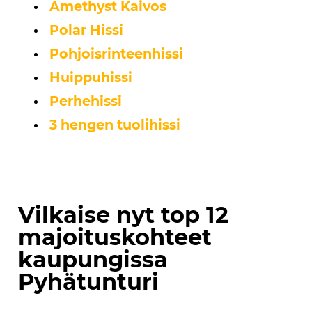
Amethyst Kaivos
Polar Hissi
Pohjoisrinteenhissi
Huippuhissi
Perhehissi
3 hengen tuolihissi
Vilkaise nyt top 12
majoituskohteet
kaupungissa
Pyhätunturi