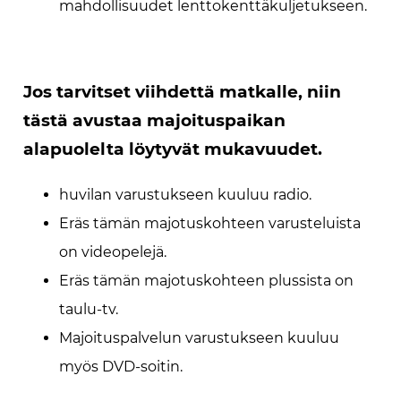
mahdollisuudet lenttokenttäkuljetukseen.
Jos tarvitset viihdettä matkalle, niin
tästä avustaa majoituspaikan
alapuolelta löytyvät mukavuudet.
huvilan varustukseen kuuluu radio.
Eräs tämän majotuskohteen varusteluista
on videopelejä.
Eräs tämän majotuskohteen plussista on
taulu-tv.
Majoituspalvelun varustukseen kuuluu
myös DVD-soitin.