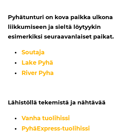
Pyhätunturi on kova paikka ulkona
liikkumiseen ja sieltä löytyykin
esimerkiksi seuraavanlaiset paikat.
Soutaja
Lake Pyhä
River Pyha
Lähistöllä tekemistä ja nähtävää
Vanha tuolihissi
PyhäExpress-tuolihissi