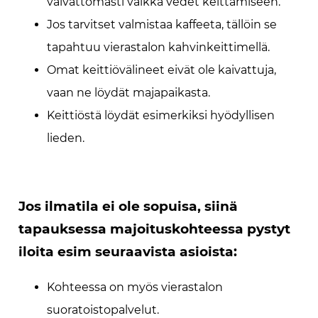
vaivattomasti vaikka vedet keittämiseen.
Jos tarvitset valmistaa kaffeeta, tällöin se
tapahtuu vierastalon kahvinkeittimellä.
Omat keittiövälineet eivät ole kaivattuja,
vaan ne löydät majapaikasta.
Keittiöstä löydät esimerkiksi hyödyllisen
lieden.
Jos ilmatila ei ole sopuisa, siinä
tapauksessa majoituskohteessa pystyt
iloita esim seuraavista asioista:
Kohteessa on myös vierastalon
suoratoistopalvelut.