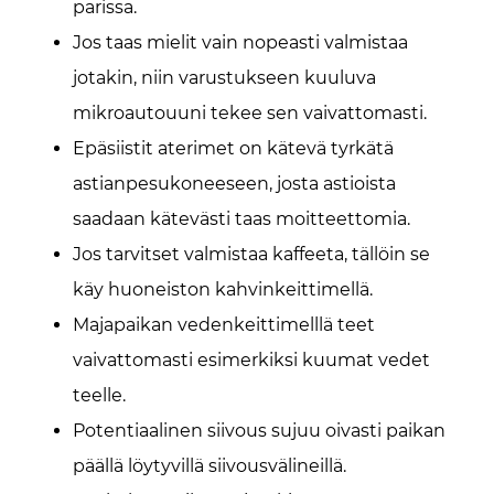
parissa.
Jos taas mielit vain nopeasti valmistaa
jotakin, niin varustukseen kuuluva
mikroautouuni tekee sen vaivattomasti.
Epäsiistit aterimet on kätevä tyrkätä
astianpesukoneeseen, josta astioista
saadaan kätevästi taas moitteettomia.
Jos tarvitset valmistaa kaffeeta, tällöin se
käy huoneiston kahvinkeittimellä.
Majapaikan vedenkeittimelllä teet
vaivattomasti esimerkiksi kuumat vedet
teelle.
Potentiaalinen siivous sujuu oivasti paikan
päällä löytyvillä siivousvälineillä.