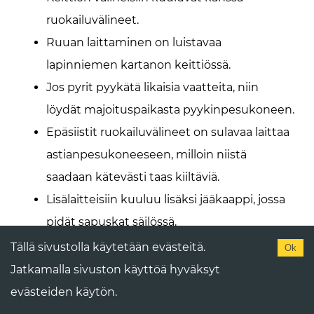
ruokailuvälineet.
Ruuan laittaminen on luistavaa
lapinniemen kartanon keittiössä.
Jos pyrit pyykätä likaisia vaatteita, niin
löydät majoituspaikasta pyykinpesukoneen.
Epäsiistit ruokailuvälineet on sulavaa laittaa
astianpesukoneeseen, milloin niistä
saadaan kätevästi taas kiiltäviä.
Lisälaitteisiin kuuluu lisäksi jääkaappi, jossa
pidät sapuskat säilössä.
Tällä sivustolla käytetään evästeitä.
Ok
Jatkamalla sivuston käyttöä hyväksyt
Suihkutilasta voidaan ottaa esille myös
evästeiden käytön.
seuraavat asiat.