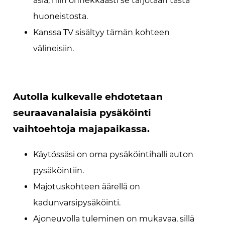
asia, niin onnekkaasti se tarjotaan tästä
huoneistosta.
Kanssa TV sisältyy tämän kohteen
välineisiin.
Autolla kulkevalle ehdotetaan
seuraavanalaisia pysäköinti
vaihtoehtoja majapaikassa.
Käytössäsi on oma pysäköintihalli auton
pysäköintiin.
Majotuskohteen äärellä on
kadunvarsipysäköinti.
Ajoneuvolla tuleminen on mukavaa, sillä