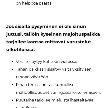
on helppoa päästä.
Jos sisällä pysyminen ei ole sinun
juttusi, tällöin kyseinen majoituspaikka
tarjoilee kanssa mittavat varustelut
ulkotiloissa.
Vesistö löytyy kohteen vieressä.
Tähän paikkaan sisältyy valta yksityisen
rannan käyttöön.
Pihan terassi hoitaa kunnolliset
mahdollisuuudet auringossa loikoilemiseen.
Puutarha tarjoilee mieluista ihasteltavaa
ulkotiloissa.