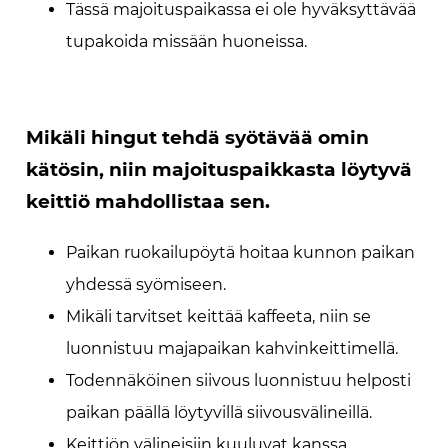
Tässä majoituspaikassa ei ole hyväksyttävää
tupakoida missään huoneissa.
Mikäli hingut tehdä syötävää omin
kätösin, niin majoituspaikkasta löytyvä
keittiö mahdollistaa sen.
Paikan ruokailupöytä hoitaa kunnon paikan
yhdessä syömiseen.
Mikäli tarvitset keittää kaffeeta, niin se
luonnistuu majapaikan kahvinkeittimellä.
Todennäköinen siivous luonnistuu helposti
paikan päällä löytyvillä siivousvälineillä.
Keittiön välineisiin kuuluvat kanssa