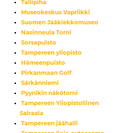
Tallipiha
Museokeskus Vapriikki
Suomen Jääkiekkomuseo
Nasinneula Torni
Sorsapuisto
Tampereen yliopisto
Hämeenpuisto
Pirkanmaan Golf
Särkänniemi
Pyynikin näkötorni
Tampereen Yliopistollinen
Sairaala
Tampereen jäähalli