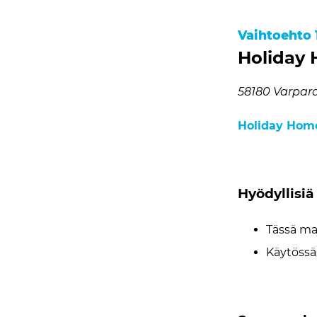
Vaihtoehto 
Holiday 
58180 Varpar
Holiday Home
Hyödyllisiä 
Tässä maj
Käytössä