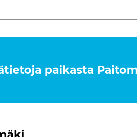
ätietoja paikasta
Paitom
mäki