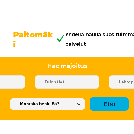
Paitomäk
Yhdellä haulla suosituimm
i
palvelut
Hae majoitus
Etsi