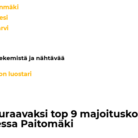
inmäki
esi
rvi
tekemistä ja nähtävää
n luostari
uraavaksi top 9 majoitusk
ssa Paitomäki