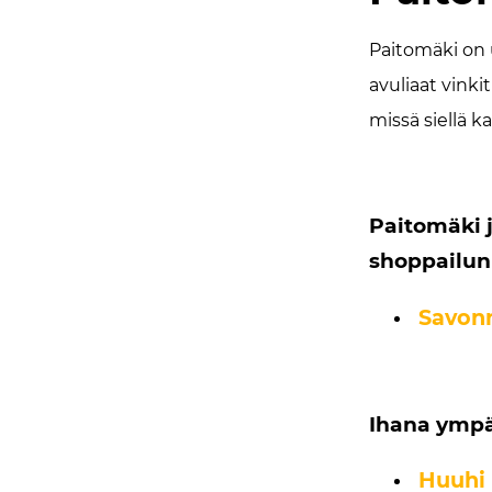
Paitomäki on 
avuliaat vink
missä siellä k
Paitomäki j
shoppailun
Savon
Ihana ympär
Huuhi