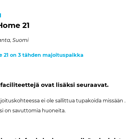
1
Home 21
anta, Suomi
 21 on 3 tähden majoituspaikka
faciliteettejä ovat lisäksi seuraavat.
oituskohteessa ei ole sallittua tupakoida missään .
si on savuttomia huoneita.