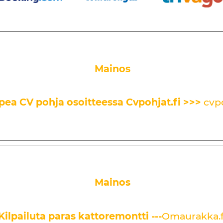
Mainos
pea CV pohja osoitteessa Cvpohjat.fi
>>>
cvpo
Mainos
Kilpailuta paras kattoremontti ---
Omaurakka.f