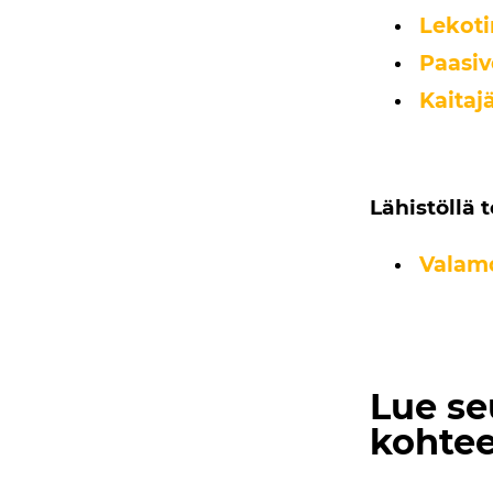
Lekot
Paasiv
Kaitajä
Lähistöllä 
Valamo
Lue se
kohtee