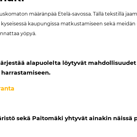
uskomaton määränpää Etelä-savossa. Tällä tekstillä jaa
it kyseisessä kaupungissa matkustamiseen sekä meidän
annattaa yöpyä.
ärjestää alapuolelta löytyvät mahdollisuudet
 harrastamiseen.
ranta
istö sekä Paitomäki yhtyvät ainakin näissä p