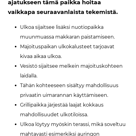
ajatukseen tämä paikka hoitaa
vaikkapa seuraavanlaista tekemistä.
Ulkoa sijaitsee lisäksi nuotiopaikka
muunmuassa makkaran paistamiseen.
Majoituspaikan ulkokalusteet tarjoavat
kivaa aikaa ulkoa.
Vesistö sijaitsee melkein majoituskohteen
laidalla.
Tähän kohteeseen sisältyy mahdollisuus
privaatin uimarannan käyttämiseen.
Grillipaikka järjestää laajat kokkaus
mahdollisuudet ulkotiloissa.
Ulkoa löytyy myöskin terassi, mikä soveltuu
mahtavasti esimerkiksi auringon