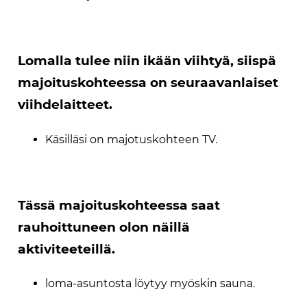
Lomalla tulee niin ikään viihtyä, siispä
majoituskohteessa on seuraavanlaiset
viihdelaitteet.
Käsilläsi on majotuskohteen TV.
Tässä majoituskohteessa saat
rauhoittuneen olon näillä
aktiviteeteillä.
loma-asuntosta löytyy myöskin sauna.