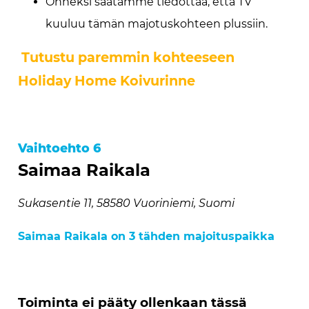
Onneksi saatamme tiedottaa, että TV
kuuluu tämän majotuskohteen plussiin.
Tutustu paremmin kohteeseen
Holiday Home Koivurinne
Vaihtoehto 6
Saimaa Raikala
Sukasentie 11, 58580 Vuoriniemi, Suomi
Saimaa Raikala on 3 tähden majoituspaikka
Toiminta ei pääty ollenkaan tässä