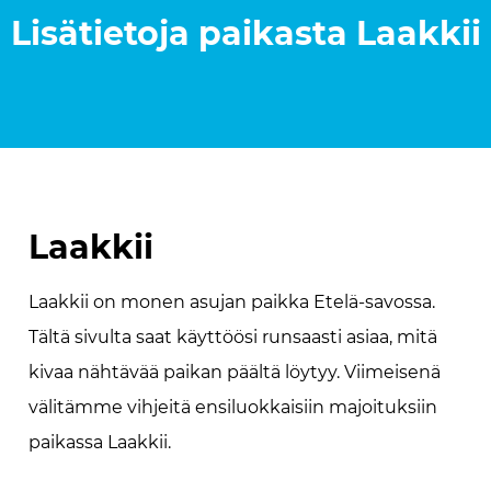
Lisätietoja paikasta
Laakkii
Laakkii
Laakkii on monen asujan paikka Etelä-savossa.
Tältä sivulta saat käyttöösi runsaasti asiaa, mitä
kivaa nähtävää paikan päältä löytyy. Viimeisenä
välitämme vihjeitä ensiluokkaisiin majoituksiin
paikassa Laakkii.