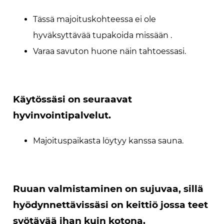
Tässä majoituskohteessa ei ole
hyväksyttävää tupakoida missään .
Varaa savuton huone näin tahtoessasi.
Käytössäsi on seuraavat
hyvinvointipalvelut.
Majoituspaikasta löytyy kanssa sauna.
Ruuan valmistaminen on sujuvaa, sillä
hyödynnettävissäsi on keittiö jossa teet
syötävää ihan kuin kotona.