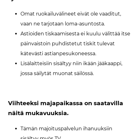
Omat ruokailuvälineet eivät ole vaaditut,
vaan ne tarjotaan loma-asuntosta.
Astioiden tiskaamisesta ei kuulu välittää itse
päinvaistoin puhdistetut tiskit tulevat
kätevästi astianpesukoneessa.
Lisälaitteisiin sisältyy niin ikään jääkaappi,
jossa säilytät muonat säilössä.
Viihteeksi majapaikassa on saatavilla
näitä mukavuuksia.
Tämän majoituspalvelun ihanuuksiin
sisältyy myös TV.