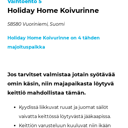
Vaihtoehto 5
Holiday Home Koivurinne
58580 Vuoriniemi, Suomi
Holiday Home Koivurinne on 4 tähden
majoituspaikka
Jos tarvitset valmistaa jotain syötävää
omin käsin, niin majapaikasta löytyvä
keittiö mahdollistaa tämän.
Kyydissä liikkuvat ruuat ja juomat säilöt
vaivatta keittössä löytyvästä jääkaapissa.
Keittiön varusteluun kuuluvat niin ikään