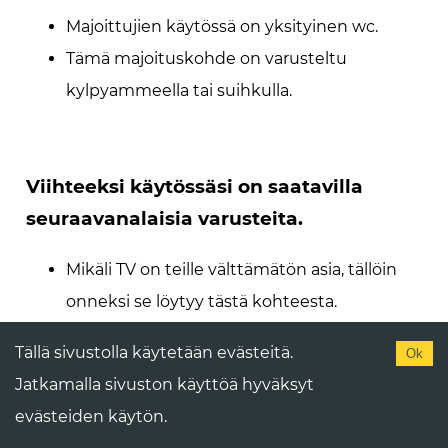
Majoittujien käytössä on yksityinen wc.
Tämä majoituskohde on varusteltu
kylpyammeella tai suihkulla.
Viihteeksi käytössäsi on saatavilla
seuraavanalaisia varusteita.
Mikäli TV on teille välttämätön asia, tällöin
onneksi se löytyy tästä kohteesta.
Tällä sivustolla käytetään evästeitä.
Ok
Jatkamalla sivuston käyttöä hyväksyt
Nauti rutkasta valikoimasta wellness-
evästeiden käytön.
palveluita, esim seuraavanlaisista.