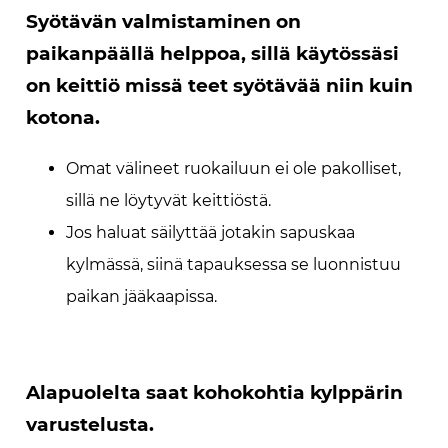
Syötävän valmistaminen on
paikanpäällä helppoa, sillä käytössäsi
on keittiö missä teet syötävää niin kuin
kotona.
Omat välineet ruokailuun ei ole pakolliset,
sillä ne löytyvät keittiöstä.
Jos haluat säilyttää jotakin sapuskaa
kylmässä, siinä tapauksessa se luonnistuu
paikan jääkaapissa.
Alapuolelta saat kohokohtia kylppärin
varustelusta.