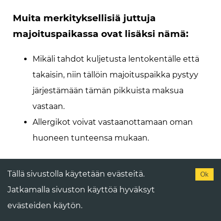
Muita merkityksellisiä juttuja
majoituspaikassa ovat lisäksi nämä:
Mikäli tahdot kuljetusta lentokentälle että
takaisin, niin tällöin majoituspaikka pystyy
järjestämään tämän pikkuista maksua
vastaan.
Allergikot voivat vastaanottamaan oman
huoneen tunteensa mukaan.
Tällä sivustolla käytetään evästeitä.
Ok
Tässä paikassa ei olla todellakaan
Jatkamalla sivuston käyttöä hyväksyt
unohdettu lapsia, sitä vastoin lapsille
evästeiden käytön.
löytyykin seuraavaa tekemistä.