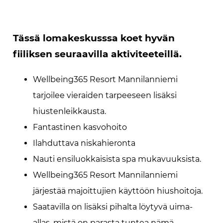
Tässä lomakeskusssa koet hyvän
fiiliksen seuraavilla aktiviteeteillä.
Wellbeing365 Resort Mannilanniemi
tarjoilee vieraiden tarpeeseen lisäksi
hiustenleikkausta.
Fantastinen kasvohoito
Ilahduttava niskahieronta
Nauti ensiluokkaisista spa mukavuuksista.
Wellbeing365 Resort Mannilanniemi
järjestää majoittujien käyttöön hiushoitoja.
Saatavilla on lisäksi pihalta löytyvä uima-
allas, mistä on parasta tuntea nämä