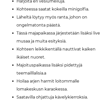
Harjoita eri vesiurheiluja.
Kohteessa saatat kokeilla minigolfia.
Läheltä löytyy myös ranta, johon on
ongelmatonta päästä.
Tässä majapaikassa järjestetään lisäksi live
musaa ja muita esityksiä.
Kohteen leikkikentällä nauttivat kaiken
ikäiset nuoret.
Majoituspaikassa lisäksi pidettyjä
teemailllalisia.a
Hoilaa arjen harmit loitommalle
lomakeskusn karaokessa.
Saatavilla ohjattuja kävelykierroksia.