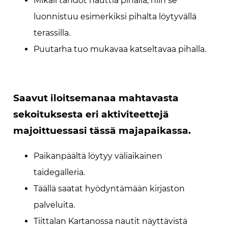
Mikäli tahdot nauttia pihalla, niin se
luonnistuu esimerkiksi pihalta löytyvällä
terassilla.
Puutarha tuo mukavaa katseltavaa pihalla.
Saavut iloitsemanaa mahtavasta
sekoituksesta eri aktiviteettejä
majoittuessasi tässä majapaikassa.
Paikanpäältä löytyy väliaikainen
taidegalleria.
Täällä saatat hyödyntämään kirjaston
palveluita.
Tiittalan Kartanossa nautit näyttävistä