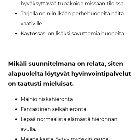
hyväksyttävää tupakoida missään tiloissa.
Tarjolla on niin ikään perhehuoneita näitä
vaativille.
Käytössäsi on lisäksi savuttomia huoneita.
Mikäli suunnitelmana on relata, siten
alapuolelta löytyvät hyvinvointipalvelut
on taatusti mieluisat.
Mainio niskahieronta
Fantastinen selkähieronta
Lepää normaalista elämästä hieronnan
avulla.
Majapaikasta löytyy myöskin sauna.