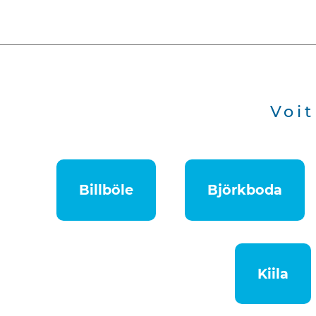
Voit
Billböle
Björkboda
Kiila