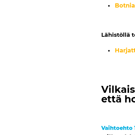
Botnia
Lähistöllä 
Harjat
Vilkai
että h
Vaihtoehto 