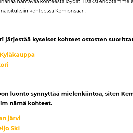
tä ihanaa nähtävää kohteesta löydät. Lisäksi ehdotamme
 majoituksiin kohteessa Kemiönsaari.
 järjestää kyseiset kohteet ostosten suoritt
 Kyläkauppa
ori
oon luonto synnyttää mielenkiintoa, siten Ke
esim nämä kohteet.
an järvi
ijo Ski