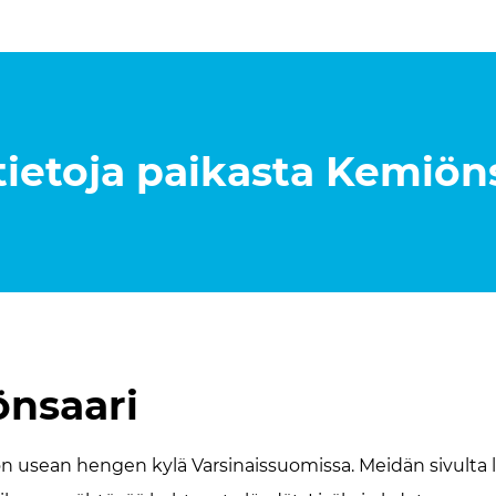
tietoja paikasta
Kemiöns
nsaari
n usean hengen kylä Varsinaissuomissa. Meidän sivulta l