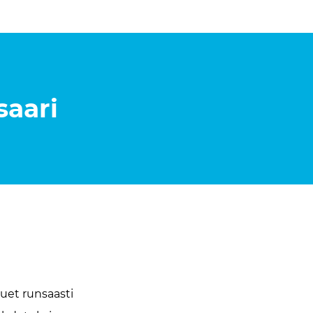
aari
uet runsaasti