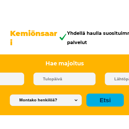
Kemiönsaar
Yhdellä haulla suositui
i
palvelut
Hae majoitus
Etsi