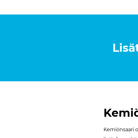
Lisä
Kemiö
Kemiönsaari o