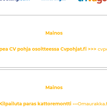
Mainos
pea CV pohja osoitteessa Cvpohjat.fi
>>>
cvpo
Mainos
Kilpailuta paras kattoremontti ---
Omaurakka.f