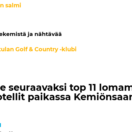
n salmi
tekemistä ja nähtävää
tulan Golf & Country -klubi
se seuraavaksi top 11 loma
otellit paikassa Kemiönsaar
1