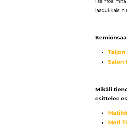
lisäinfoa, mi
laadukkaisiin
Kemiönsaari
Teijon
Salon t
Mikäli tien
esittelee 
Matild
Meri-Te