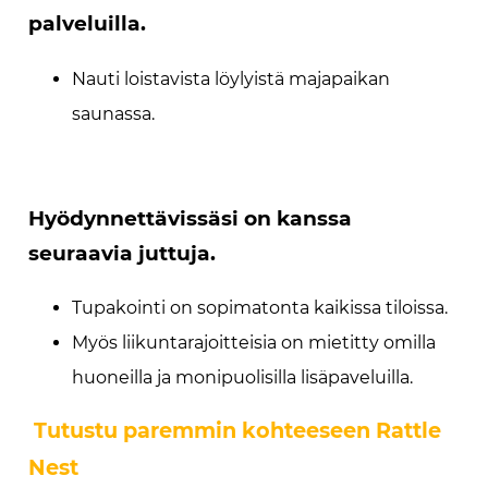
palveluilla.
Nauti loistavista löylyistä majapaikan
saunassa.
Hyödynnettävissäsi on kanssa
seuraavia juttuja.
Tupakointi on sopimatonta kaikissa tiloissa.
Myös liikuntarajoitteisia on mietitty omilla
huoneilla ja monipuolisilla lisäpaveluilla.
Tutustu paremmin kohteeseen Rattle
Nest