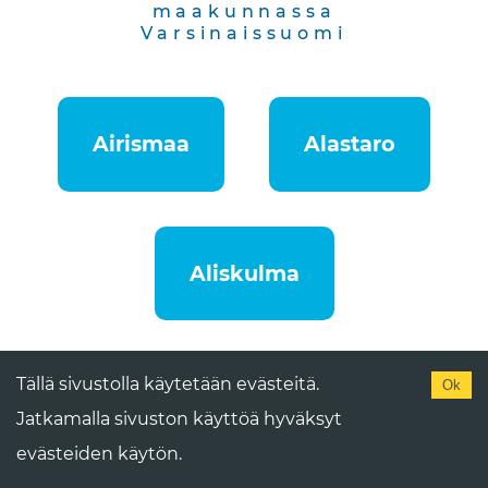
maakunnassa
Varsinaissuomi
Airismaa
Alastaro
Aliskulma
Tällä sivustolla käytetään evästeitä.
Ok
Åselholm
Jatkamalla sivuston käyttöä hyväksyt
evästeiden käytön.