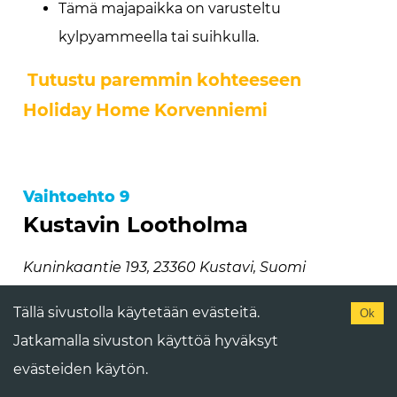
Tämä majapaikka on varusteltu
kylpyammeella tai suihkulla.
Tutustu paremmin kohteeseen
Holiday Home Korvenniemi
Vaihtoehto 9
Kustavin Lootholma
Kuninkaantie 193, 23360 Kustavi, Suomi
Kustavin Lootholma on 5 tähden huoneisto
Tällä sivustolla käytetään evästeitä.
Ok
Jatkamalla sivuston käyttöä hyväksyt
evästeiden käytön.
Mikäli lapset on kanssa matkalla, siinä