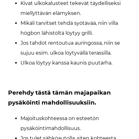
Kivat ulkokalusteet tekevät täydelliseksi
miellyttävän elämyksen.
Mikäli tarvitset tehdä syötävää, niin villa
högbon lähistöltä löytyy grilli.
Jos tahdot rentoutua auringossa, niin se
sujuu esim. ulkoa löytyvällä terassilla.
Ulkoa löytyy kanssa kaunis puutarha.
Perehdy tästä tämän majapaikan
pysäköinti mahdollisuuksiin.
Majoituskohteessa on esteetön
pysäköintimahdollisuus.
Jos tulet sähköautolla, siten kohteesta