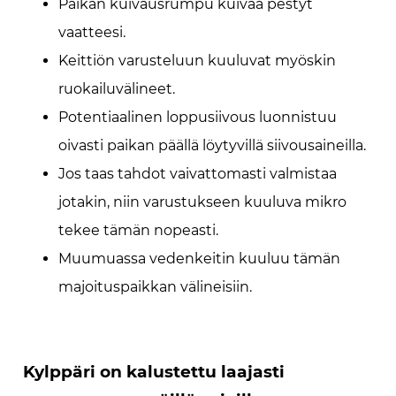
Paikan kuivausrumpu kuivaa pestyt
vaatteesi.
Keittiön varusteluun kuuluvat myöskin
ruokailuvälineet.
Potentiaalinen loppusiivous luonnistuu
oivasti paikan päällä löytyvillä siivousaineilla.
Jos taas tahdot vaivattomasti valmistaa
jotakin, niin varustukseen kuuluva mikro
tekee tämän nopeasti.
Muumuassa vedenkeitin kuuluu tämän
majoituspaikkan välineisiin.
Kylppäri on kalustettu laajasti