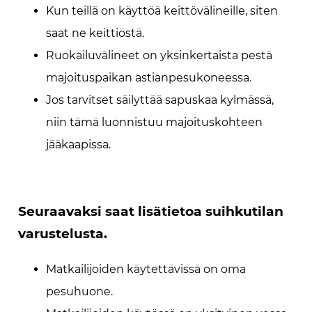
Kun teillä on käyttöä keittövälineille, siten
saat ne keittiöstä.
Ruokailuvälineet on yksinkertaista pestä
majoituspaikan astianpesukoneessa.
Jos tarvitset säilyttää sapuskaa kylmässä,
niin tämä luonnistuu majoituskohteen
jääkaapissa.
Seuraavaksi saat lisätietoa suihkutilan
varustelusta.
Matkailijoiden käytettävissä on oma
pesuhuone.