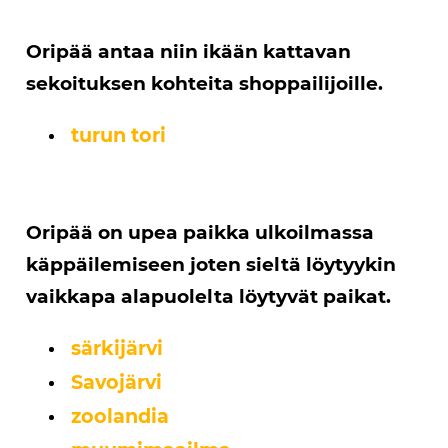
Oripää antaa niin ikään kattavan
sekoituksen kohteita shoppailijoille.
turun tori
Oripää on upea paikka ulkoilmassa
käppäilemiseen joten sieltä löytyykin
vaikkapa alapuolelta löytyvät paikat.
särkijärvi
Savojärvi
zoolandia