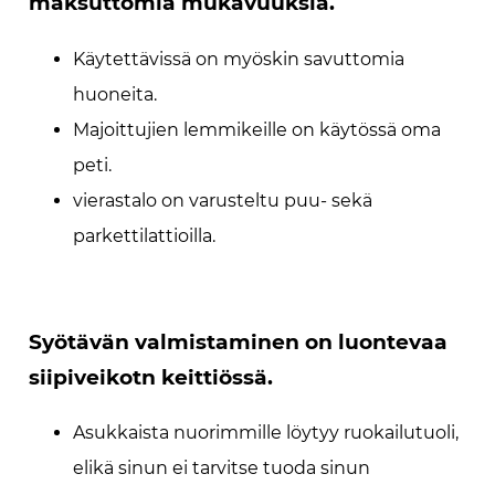
maksuttomia mukavuuksia.
Käytettävissä on myöskin savuttomia
huoneita.
Majoittujien lemmikeille on käytössä oma
peti.
vierastalo on varusteltu puu- sekä
parkettilattioilla.
Syötävän valmistaminen on luontevaa
siipiveikotn keittiössä.
Asukkaista nuorimmille löytyy ruokailutuoli,
elikä sinun ei tarvitse tuoda sinun