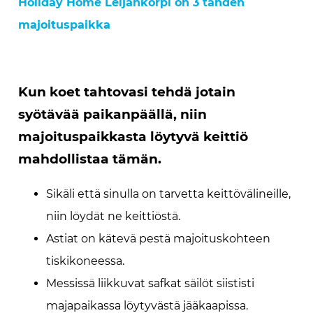
Holiday Home Leijankorpi on 3 tähden
majoituspaikka
Kun koet tahtovasi tehdä jotain
syötävää paikanpäällä, niin
majoituspaikkasta löytyvä keittiö
mahdollistaa tämän.
Sikäli että sinulla on tarvetta keittövälineille,
niin löydät ne keittiöstä.
Astiat on kätevä pestä majoituskohteen
tiskikoneessa.
Messissä liikkuvat safkat säilöt siististi
majapaikassa löytyvästä jääkaapissa.