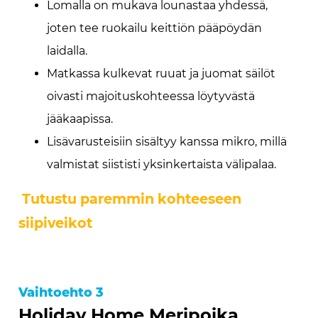
Lomalla on mukava lounastaa yhdessä,
joten tee ruokailu keittiön pääpöydän
laidalla.
Matkassa kulkevat ruuat ja juomat säilöt
oivasti majoituskohteessa löytyvästä
jääkaapissa.
Lisävarusteisiin sisältyy kanssa mikro, millä
valmistat siististi yksinkertaista välipalaa.
Tutustu paremmin kohteeseen
siipiveikot
Vaihtoehto 3
Holiday Home Meripoika