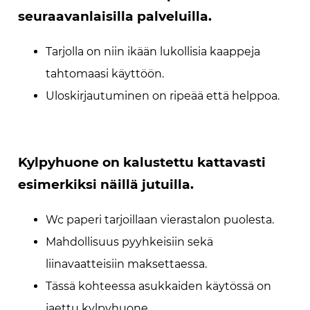
seuraavanlaisilla palveluilla.
Tarjolla on niin ikään lukollisia kaappeja
tahtomaasi käyttöön.
Uloskirjautuminen on ripeää että helppoa.
Kylpyhuone on kalustettu kattavasti
esimerkiksi näillä jutuilla.
Wc paperi tarjoillaan vierastalon puolesta.
Mahdollisuus pyyhkeisiin sekä
liinavaatteisiin maksettaessa.
Tässä kohteessa asukkaiden käytössä on
jaettu kylpyhuone.