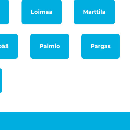
o
Loimaa
Marttila
pää
Paimio
Pargas