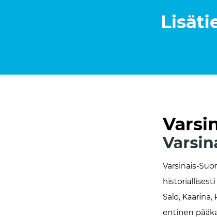
Lisäti
Varsi
Varsi
Varsinais-Suo
historiallises
Salo, Kaarina,
entinen pääkau