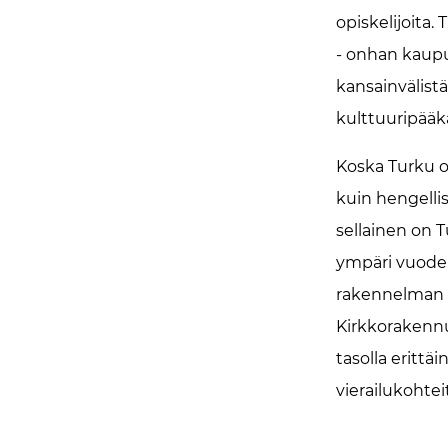
opiskelijoita.
- onhan kaupun
kansainvälistä
kulttuuripääk
Koska Turku o
kuin hengelli
sellainen on T
ympäri vuoden
rakennelman m
Kirkkorakenn
tasolla erittä
vierailukohtei