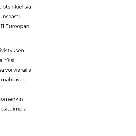
otsinkielisiä -
runsaasti
2011 Euroopan
ivistyksen
. Yksi
 voi vierailla
än mahtavan
Suomenkin
uosituimpia