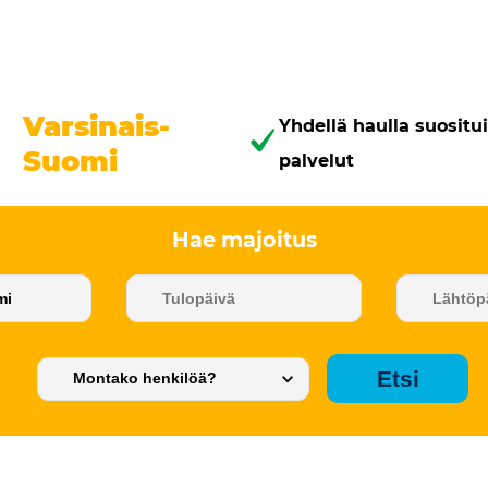
Varsinais-
Yhdellä haulla suosit
Suomi
palvelut
Hae majoitus
Etsi