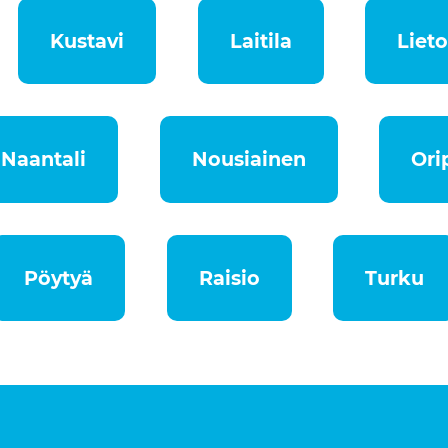
Kustavi
Laitila
Liet
Naantali
Nousiainen
Ori
Pöytyä
Raisio
Turku