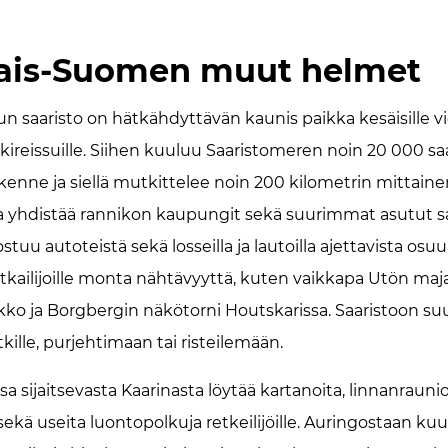
nais-Suomen muut helmet
run saaristo on hätkähdyttävän kaunis paikka kesäisille vier
ireissuille. Siihen kuuluu Saaristomeren noin 20 000 saa
iikenne ja siellä mutkittelee noin 200 kilometrin mittain
ka yhdistää rannikon kaupungit sekä suurimmat asutut sa
tuu autoteistä sekä losseilla ja lautoilla ajettavista osuu
atkailijoille monta nähtävyyttä, kuten vaikkapa Utön ma
kko ja Borgbergin näkötorni Houtskarissa. Saaristoon s
ille, purjehtimaan tai risteilemään.
 sijaitsevasta Kaarinasta löytää kartanoita, linnanraunio
ekä useita luontopolkuja retkeilijöille. Auringostaan kuu