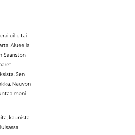
ailuille tai
rta. Alueella
en Saariston
aret.
ksista. Sen
jakka, Nauvon
uuntaa moni
ita, kaunista
luisassa