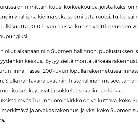
 Turussa on nimittäin kuusi korkeakoulua, joista kaksi on ru
gin virallisina kielinä sekä suomi että ruotsi. Turku sai 
 julkisuutta 2010-luvun alussa, kun se valittiin vuoden 
aupungiksi.
n ollut aikanaan niin Suomen hallinnon, puolustuksen, s
syydenkin keskus, löytyy sieltä monta tärkeää rakennusta
urun linna. Tässä 1200-luvun lopulla rakennetussa linnassa
. Siellä nähtävänä ovat niin historiallinen museo, täm
onituiset käytävät ja sokkelot sekä linnan kirkko.
uksista myös Turun tuomiokirkko on vaikuttava, koko 
in merkittävä ja arvokas rakennus, ja yksi koko Suomen s
ta.