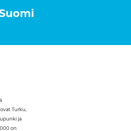
-Suomi
ä
 ovat Turku,
aupunki ja
0 000 on