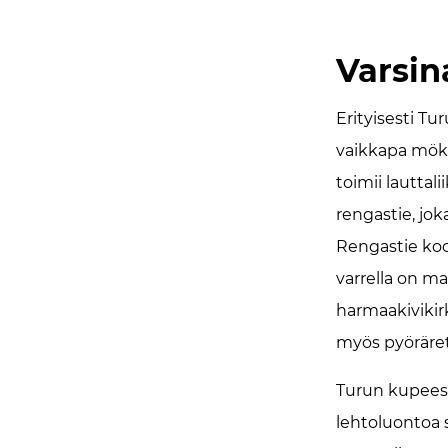
Varsi
Erityisesti Tu
vaikkapa mökk
toimii lauttal
rengastie, jo
Rengastie koos
varrella on m
harmaakivikir
myös pyöräretk
Turun kupeessa
lehtoluontoa s