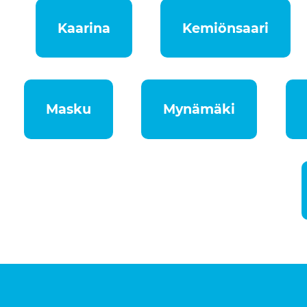
Kaarina
Kemiönsaari
Masku
Mynämäki