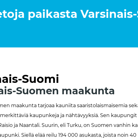
etoja paikasta
Varsinais
nais-Suomi
nais-Suomen maakunta
men maakunta tarjoaa kauniita saaristolaismaisemia sek
ti merkittäviä kaupunkeja ja nähtävyyksiä. Sen kaupungit
 Raisio ja Naantali. Suurin, eli Turku, on Suomen vanhin k
punki. Siellä elää reilu 194 000 asukasta, joista noin 4